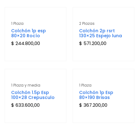
1 Plaza
2 Plazas
Colchón 1p esp
Colchón 2p rsrt
80×20 Rocío
130×25 Espejo luna
$
244.800,00
$
571.200,00
1 Plaza y media
1 Plaza
Colchón 1.5p Esp
Colchón 1p Esp
100×28 Crepusculo
80×190 Brisas
$
633.600,00
$
367.200,00