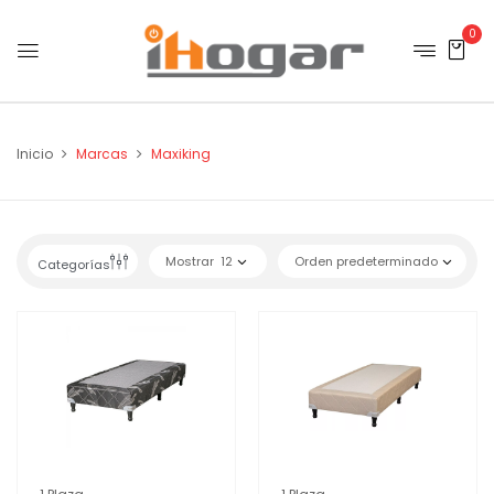
0
Inicio
Marcas
Maxiking
Mostrar
12
Orden predeterminado
Categorías