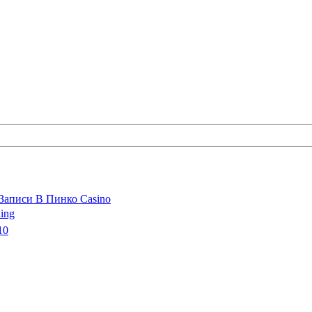
Записи В Пинко Casino
ing
10