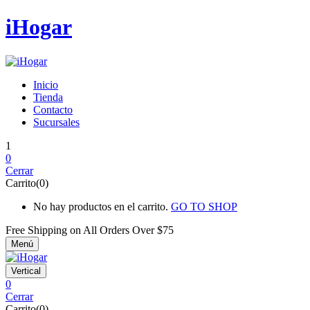
iHogar
Inicio
Tienda
Contacto
Sucursales
1
0
Cerrar
Carrito(0)
No hay productos en el carrito.
GO TO SHOP
Free Shipping on All
Orders Over $75
Menú
Vertical
0
Cerrar
Carrito(0)