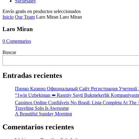
Sucursales
Envío gratis en productos seleccionados
Inicio
Our Team
Laro Miran
Laro Miran
Laro Miran
0
Comentarios
Buscar
Entradas recientes
Пинко Казино Официальный Сайт Регистрация Учетной 
“1win Uzbekistan ⬅️ Rasmiy Sayti Bukmekerlik Kompaniyasin
Cassinos Online Confiáveis No Brasil: Lista Completa At The 
Traveling Solo Is Awesome
A Beautiful Sunday Morning
Comentarios recientes