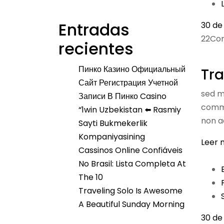
Entradas
30 de
22Co
recientes
Пинко Казино Официальный
Tra
Сайт Регистрация Учетной
sed m
Записи В Пинко Casino
commod
“1win Uzbekistan ⬅️ Rasmiy
non ad
Sayti Bukmekerlik
Kompaniyasining
Leer 
Cassinos Online Confiáveis
No Brasil: Lista Completa At
The 10
Traveling Solo Is Awesome
A Beautiful Sunday Morning
30 de