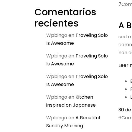
7Com
Comentarios
recientes
A B
Wpbingo
en
Traveling Solo
sed m
Is Awesome
commod
non ad
Wpbingo
en
Traveling Solo
Is Awesome
Leer 
Wpbingo
en
Traveling Solo
Is Awesome
Wpbingo
en
Kitchen
inspired on Japanese
30 de
Wpbingo
en
A Beautiful
6Com
Sunday Morning