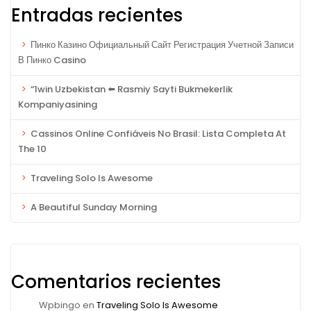
Entradas recientes
Пинко Казино Официальный Сайт Регистрация Учетной Записи
В Пинко Casino
“1win Uzbekistan ⬅️ Rasmiy Sayti Bukmekerlik
Kompaniyasining
Cassinos Online Confiáveis No Brasil: Lista Completa At
The 10
Traveling Solo Is Awesome
A Beautiful Sunday Morning
Comentarios recientes
Wpbingo
en
Traveling Solo Is Awesome