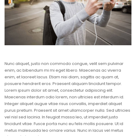
Nunc aliquet, justo non commodo congue, velit sem pulvinar
enim, ac bibendum mi mi eget libero. Maecenas ac viverra
enim, et laoreet lacus. Etiam nisi diam, sagittis ac quam at,
posuere hendrerit eros. Praesent aliquam tincidunt tempor.
Lorem ipsum dolor sit amet, consectetur adipiscing elit.
Maecenas interdum odio lorem, non ultricies est interdum id.
Integer aliquet augue vitae risus convallis, imperdiet aliquet
purus pretium. Praesent sit amet ullamcorper nulla. Sed ultricies
vel nisl sed lacinia. In feugiat massa leo, ut imperdiet justo
tincidunt vitae. Fusce porta nunc eu felis mollis posuere. Ut id
metus malesuada leo ornare varius. Nunc in lacus vel metus