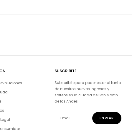
IÓN
SUSCRIBITE
Subscribite para poder estar al tanto
evoluciones
de nuestros nuevos ingresos y
yuda
sorteos en la ciudad de San Martin
s
de los Andes
ros
 Legal
Consumidor