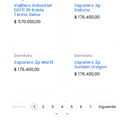
Vajillero Industrial
Zapatero 2p
DST11 3P Roble
Dakota
Termo Delos
$
176.400,00
$
570.000,00
Dormitorio
Dormitorio
Zapatero 2p Marfil
Zapatero 2p
Golden Oregon
$
176.400,00
$
176.400,00
←
Anterior
1
2
3
4
5
6
7
Siguiente
→
→