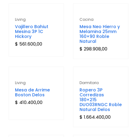
Living
Cocina
Vajillero Bahiut
Mesa Neo Hierro y
Mesina 3P 1C
Melamina 25mm
Hickory
160×90 Roble
Natural
$
561.600,00
$
298.908,00
Living
Dormitorio
Mesa de Arrime
Ropero 3P
Boston Delos
Corredizas
180×215
$
410.400,00
DUO03RNGC Roble
Natural Delos
$
1.664.400,00