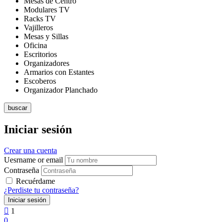
Mesas de Centro
Modulares TV
Racks TV
Vajilleros
Mesas y Sillas
Oficina
Escritorios
Organizadores
Armarios con Estantes
Escoberos
Organizador Planchado
buscar
Iniciar sesión
Crear una cuenta
Uesrname or email
Contraseña
Recuérdame
¿Perdiste tu contraseña?
1
0