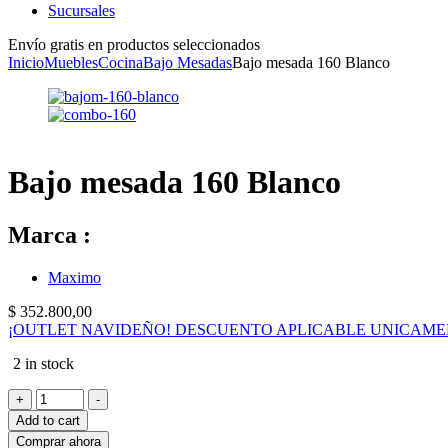
Sucursales
Envío gratis en productos seleccionados
Inicio
Muebles
Cocina
Bajo Mesadas
Bajo mesada 160 Blanco
Bajo mesada 160 Blanco
Marca :
Maximo
$
352.800,00
¡OUTLET NAVIDEÑO! DESCUENTO APLICABLE UNICAME
2 in stock
Bajo
+
-
mesada
Add to cart
160
Comprar ahora