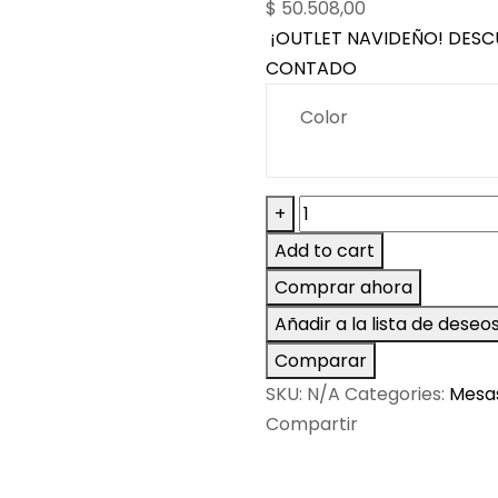
$
50.508,00
¡OUTLET NAVIDEÑO! DESC
CONTADO
Color
Mesa
+
Plastica
Add to cart
Intima
Comprar ahora
-
Añadir a la lista de deseo
Garden
Life
Comparar
quantity
SKU:
N/A
Categories:
Mesas
Compartir