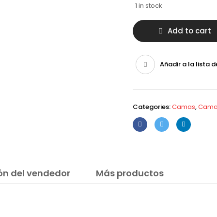
1 in stock
Add to cart
Añadir a la lista 
Categories:
Camas
,
Cama
ón del vendedor
Más productos