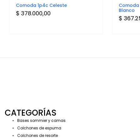
Comoda 1p4c Celeste
Comoda P
Blanco
$
378.000,00
$
367.2
CATEGORÍAS
Bases sommier y camas
Colchones de espuma
Colchones de resorte