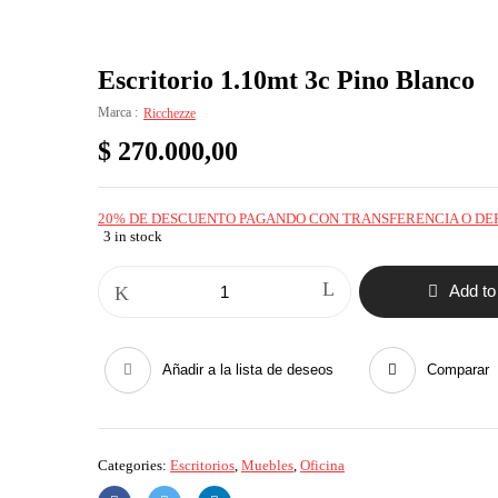
Escritorio 1.10mt 3c Pino Blanco
Marca :
Ricchezze
$
270.000,00
20% DE DESCUENTO PAGANDO CON TRANSFERENCIA O DE
3 in stock
Escritorio
Add to
1.10mt
3c
Pino
Blanco
quantity
Añadir a la lista de deseos
Comparar
Categories:
Escritorios
,
Muebles
,
Oficina