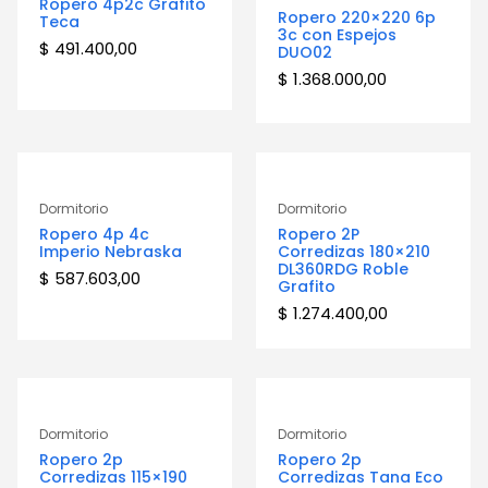
Ropero 4p2c Grafito
Ropero 220×220 6p
Teca
3c con Espejos
$
491.400,00
DUO02
$
1.368.000,00
Dormitorio
Dormitorio
Ropero 4p 4c
Ropero 2P
Imperio Nebraska
Corredizas 180×210
DL360RDG Roble
$
587.603,00
Grafito
$
1.274.400,00
Dormitorio
Dormitorio
Ropero 2p
Ropero 2p
Corredizas 115×190
Corredizas Tana Eco